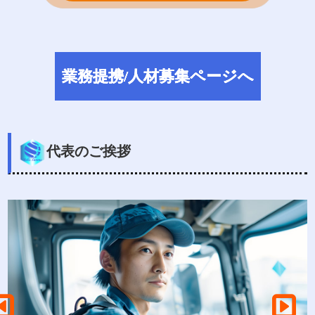
業
務
提
携
/
人
材
募
集
ペ
ー
ジ
へ
代表のご挨拶