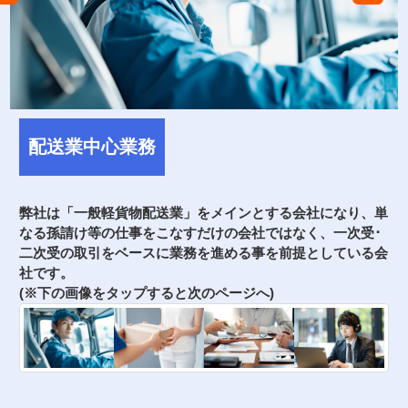
配送業中心業務
成長
弊社は「一般軽貨物配送業」をメインとする会社になり、単
"
る様
なる孫請け等の仕事をこなすだけの会社ではなく、一次受･
目
二次受の取引をベースに業務を進める事を前提としている会
用
展博
社です。
(※下の画像をタップすると次のページへ)