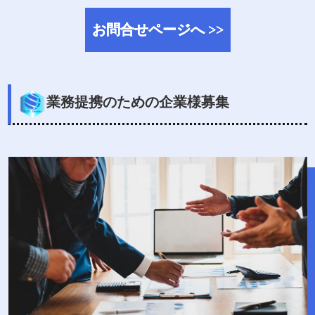
お
問
合
せ
ペ
ー
ジ
へ
>
>
業務提携のための企業様募集