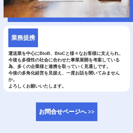
業務提携
運送業を中心にBtoB、BtoCと様々なお客様に支えられ、
今後も多様性の社会に合わせた事業展開を考案している
為、多くの企業様と連携を取っていく見通しです。
今後の多角化経営を見据え、一度お話を聞いてみません
か。
よろしくお願いいたします。
お
問
合
せ
ペ
ー
ジ
へ
>
>